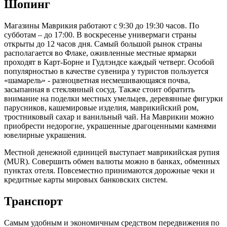
Шопинг
Магазины Маврикия работают с 9:30 до 19:30 часов. По
субботам – до 17:00. В воскресенье универмаги страны
открыты до 12 часов дня. Самый большой рынок страны
располагается во Флаке, оживленные местные ярмарки
проходят в Карт-Борне и Гудлэндсе каждый четверг. Особой
популярностью в качестве сувенира у туристов пользуется
«шамарель» - разноцветная несмешивающаяся почва,
засыпанная в стеклянный сосуд. Также стоит обратить
внимание на поделки местных умельцев, деревянные фигурки
парусников, кашемировые изделия, маврикийский ром,
тростниковый сахар и ванильный чай. На Маврикии можно
приобрести недорогие, украшенные драгоценными камнями
ювелирные украшения.
Местной денежной единицей выступает маврикийская рупия
(MUR). Совершить обмен валюты можно в банках, обменных
пунктах отеля. Повсеместно принимаются дорожные чеки и
кредитные карты мировых банковских систем.
Транспорт
Самым удобным и экономичным средством передвижения по