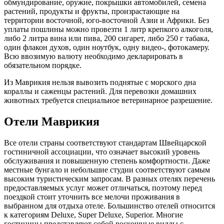
обмундирование, оружие, покрышки автомобилей, семена
растений, продукты и фрукты, произрастающие на
территории восточной, юго-восточной Азии и Африки. Без
уплаты пошлины можно провезти 1 литр крепкого алкоголя,
либо 2 литра вина или пива, 200 сигарет, либо 250 г табака,
один флакон духов, один ноутбук, одну видео-, фотокамеру.
Всю ввозимую валюту необходимо декларировать в
обязательном порядке.
Из Маврикия нельзя вывозить поднятые с морского дна
кораллы и саженцы растений. Для перевозки домашних
животных требуется специальное ветеринарное разрешение.
Отели Маврикия
Все отели страны соответствуют стандартам Швейцарской
гостиничной ассоциации, что означает высокий уровень
обслуживания и повышенную степень комфортности. Даже
местные бунгало и небольшие студии соответствуют самым
высоким туристическим запросам. В разных отелях перечень
предоставляемых услуг может отличаться, поэтому перед
поездкой стоит уточнить все мелочи проживания в
выбранном для отдыха отеле. Большинство отелей относится
к категориям Deluxe, Super Deluxe, Superior. Многие
гостиницы представляют собой роскошные виллы с