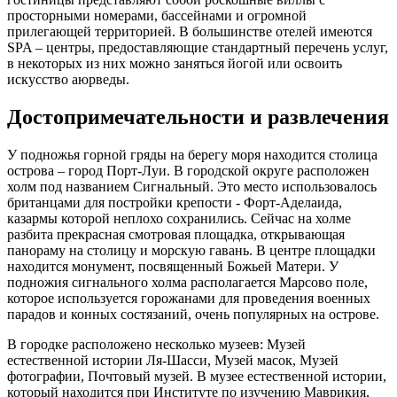
просторными номерами, бассейнами и огромной
прилегающей территорией. В большинстве отелей имеются
SPA – центры, предоставляющие стандартный перечень услуг,
в некоторых из них можно заняться йогой или освоить
искусство аюрведы.
Достопримечательности и развлечения
У подножья горной гряды на берегу моря находится столица
острова – город Порт-Луи. В городской округе расположен
холм под названием Сигнальный. Это место использовалось
британцами для постройки крепости - Форт-Аделаида,
казармы которой неплохо сохранились. Сейчас на холме
разбита прекрасная смотровая площадка, открывающая
панораму на столицу и морскую гавань. В центре площадки
находится монумент, посвященный Божьей Матери. У
подножия сигнального холма располагается Марсово поле,
которое используется горожанами для проведения военных
парадов и конных состязаний, очень популярных на острове.
В городке расположено несколько музеев: Музей
естественной истории Ля-Шасси, Музей масок, Музей
фотографии, Почтовый музей. В музее естественной истории,
который находится при Институте по изучению Маврикия,