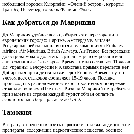
небольшой городок Кьюрпайп, «Олений остров», курорты
Гран-Бэ, Перейбер, городок Флик-ан-Флак.
Как добраться до Маврикия
До Маврикия удобнее всего добираться с пересадками в
европейских городах: Париже, Амстердаме, Милане.
Регулярные рейсы выполняются авиакомпаниями Emirates
Airlines, Air Mauritius, British Airways, Air France. Без пересадки
до острова можно долететь чартерным рейсом российской
авиакомпании «Трансаэро». Время в пути составляет 11 часов.
Из Украины, Белоруссии и Казахстана прямых перелетов нет.
Добираться приходится также через Европу. Время в пути с
учетом всех стыковок составляет 15-19 часов. Посадка
происходит в расположенном на юго-восточном побережье
страны аэропорту «Плезанс». Виза на Маврикий не требуется,
при вылете из страны каждый турист обязан оплатить
аэропортовый сбор в размере 20 USD.
Таможня
В страну запрещено ввозить наркотики, а также медицинские
препараты, содержащие наркотические вещества, военное