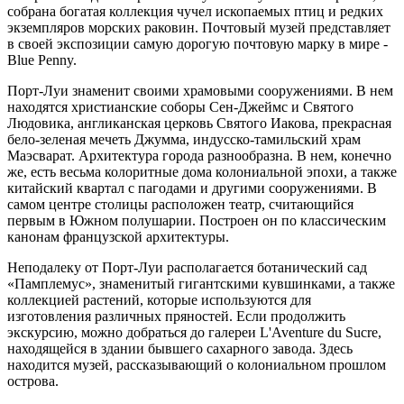
собрана богатая коллекция чучел ископаемых птиц и редких
экземпляров морских раковин. Почтовый музей представляет
в своей экспозиции самую дорогую почтовую марку в мире -
Blue Penny.
Порт-Луи знаменит своими храмовыми сооружениями. В нем
находятся христианские соборы Сен-Джеймс и Святого
Людовика, англиканская церковь Святого Иакова, прекрасная
бело-зеленая мечеть Джумма, индусско-тамильский храм
Маэсварат. Архитектура города разнообразна. В нем, конечно
же, есть весьма колоритные дома колониальной эпохи, а также
китайский квартал с пагодами и другими сооружениями. В
самом центре столицы расположен театр, считающийся
первым в Южном полушарии. Построен он по классическим
канонам французской архитектуры.
Неподалеку от Порт-Луи располагается ботанический сад
«Памплемус», знаменитый гигантскими кувшинками, а также
коллекцией растений, которые используются для
изготовления различных пряностей. Если продолжить
экскурсию, можно добраться до галереи L'Aventure du Sucre,
находящейся в здании бывшего сахарного завода. Здесь
находится музей, рассказывающий о колониальном прошлом
острова.