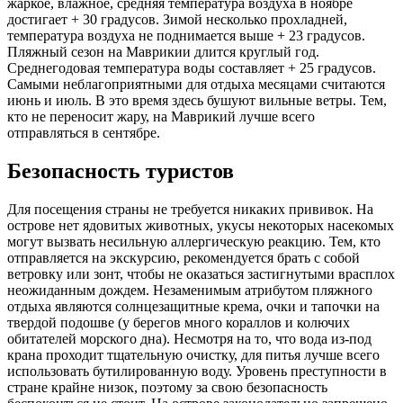
жаркое, влажное, средняя температура воздуха в ноябре
достигает + 30 градусов. Зимой несколько прохладней,
температура воздуха не поднимается выше + 23 градусов.
Пляжный сезон на Маврикии длится круглый год.
Среднегодовая температура воды составляет + 25 градусов.
Самыми неблагоприятными для отдыха месяцами считаются
июнь и июль. В это время здесь бушуют вильные ветры. Тем,
кто не переносит жару, на Маврикий лучше всего
отправляться в сентябре.
Безопасность туристов
Для посещения страны не требуется никаких прививок. На
острове нет ядовитых животных, укусы некоторых насекомых
могут вызвать несильную аллергическую реакцию. Тем, кто
отправляется на экскурсию, рекомендуется брать с собой
ветровку или зонт, чтобы не оказаться застигнутыми врасплох
неожиданным дождем. Незаменимым атрибутом пляжного
отдыха являются солнцезащитные крема, очки и тапочки на
твердой подошве (у берегов много кораллов и колючих
обитателей морского дна). Несмотря на то, что вода из-под
крана проходит тщательную очистку, для питья лучше всего
использовать бутилированную воду. Уровень преступности в
стране крайне низок, поэтому за свою безопасность