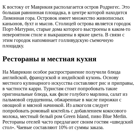
К востоку от Маврикия располагается остров Родригес. Это
большая равнинная площадка, в центре которой находится
Лимонная гора. Островок имеет множество живописных
каньонов, бухт и мысов. Столицей острова является городок
Порт-Матурин, старые дома которого выстроены в каком-то
невероятном стиле и выкрашены в яркие цвета. В связи с
этим городок напоминает голливудскую съемочную
площадку.
Рестораны и местная кухня
На Маврикии особое распространение получили блюда
английской, французской и индийской кухонь. Основу
местного кулинарного искусства составляют рис и приправы,
в частности карри. Туристам стоит попробовать такие
оригинальные блюда, как филе голубого марлина, салат из
пальмовой сердцевины, обжаренные в масле пирожки с
овощной и мясной начинкой. Из алкоголя следует
попробовать ромовый коктейль с добавлением кокосового
молока, местный белый ром Green Island, пиво Blue Merlin.
Рестораны отелей часто предлагают своим гостям «шведский
стол». Чаевые составляют 10% от суммы заказа.