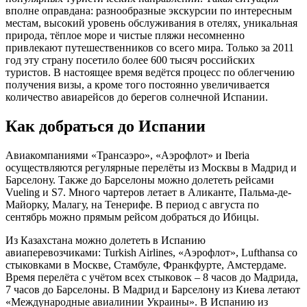
вполне оправдана: разнообразные экскурсии по интересным
местам, высокий уровень обслуживания в отелях, уникальная
природа, тёплое море и чистые пляжи несомненно
привлекают путешественников со всего мира. Только за 2011
год эту страну посетило более 600 тысяч российских
туристов. В настоящее время ведётся процесс по облегчению
получения визы, а кроме того постоянно увеличивается
количество авиарейсов до берегов солнечной Испании.
Как добраться до Испании
Авиакомпаниями «Трансаэро», «Аэрофлот» и Iberia
осуществляются регулярные перелёты из Москвы в Мадрид и
Барселону. Также до Барселоны можно долететь рейсами
Vueling и S7. Много чартеров летает в Аликанте, Пальма-де-
Майорку, Малагу, на Тенерифе. В период с августа по
сентябрь можно прямым рейсом добраться до Ибицы.
Из Казахстана можно долететь в Испанию
авиаперевозчиками: Turkish Airlines, «Аэрофлот», Lufthansa со
стыковками в Москве, Стамбуле, Франкфурте, Амстердаме.
Время перелёта с учётом всех стыковок – 8 часов до Мадрида,
7 часов до Барселоны. В Мадрид и Барселону из Киева летают
«Международные авиалинии Украины». В Испанию из