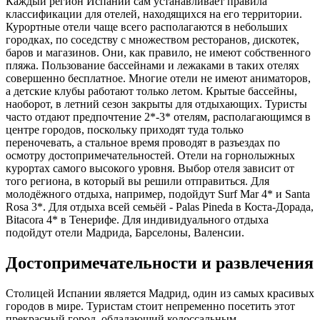
Каждый регион Испании сам устанавливает правила
классификации для отелей, находящихся на его территории.
Курортные отели чаще всего располагаются в небольших
городках, по соседству с множеством ресторанов, дискотек,
баров и магазинов. Они, как правило, не имеют собственного
пляжа. Пользование бассейнами и лежаками в таких отелях
совершенно бесплатное. Многие отели не имеют аниматоров,
а детские клубы работают только летом. Крытые бассейны,
наоборот, в летний сезон закрыты для отдыхающих. Туристы
часто отдают предпочтение 2*-3* отелям, располагающимся в
центре городов, поскольку приходят туда только
переночевать, а стальное время проводят в разъездах по
осмотру достопримечательностей. Отели на горнолыжных
курортах самого высокого уровня. Выбор отеля зависит от
того региона, в который вы решили отправиться. Для
молодёжного отдыха, например, подойдут Surf Mar 4* и Santa
Rosa 3*. Для отдыха всей семьёй - Palas Pineda в Коста-Дорада,
Bitacora 4* в Тенерифе. Для индивидуального отдыха
подойдут отели Мадрида, Барселоны, Валенсии.
Достопримечательности и развлечения
Столицей Испании является Мадрид, один из самых красивых
городов в мире. Туристам стоит непременно посетить этот
прекрасный город, обладающий колоссальным