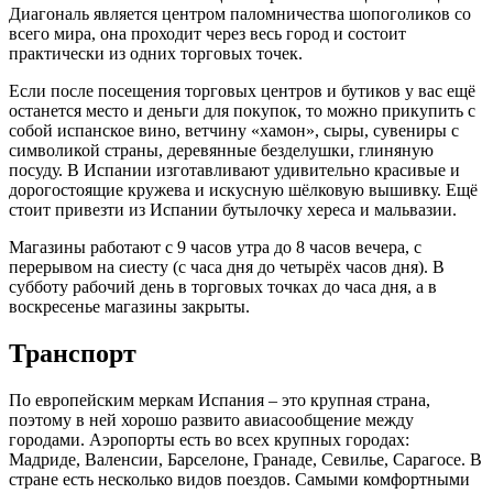
Диагональ является центром паломничества шопоголиков со
всего мира, она проходит через весь город и состоит
практически из одних торговых точек.
Если после посещения торговых центров и бутиков у вас ещё
останется место и деньги для покупок, то можно прикупить с
собой испанское вино, ветчину «хамон», сыры, сувениры с
символикой страны, деревянные безделушки, глиняную
посуду. В Испании изготавливают удивительно красивые и
дорогостоящие кружева и искусную шёлковую вышивку. Ещё
стоит привезти из Испании бутылочку хереса и мальвазии.
Магазины работают с 9 часов утра до 8 часов вечера, с
перерывом на сиесту (с часа дня до четырёх часов дня). В
субботу рабочий день в торговых точках до часа дня, а в
воскресенье магазины закрыты.
Транспорт
По европейским меркам Испания – это крупная страна,
поэтому в ней хорошо развито авиасообщение между
городами. Аэропорты есть во всех крупных городах:
Мадриде, Валенсии, Барселоне, Гранаде, Севилье, Сарагосе. В
стране есть несколько видов поездов. Самыми комфортными