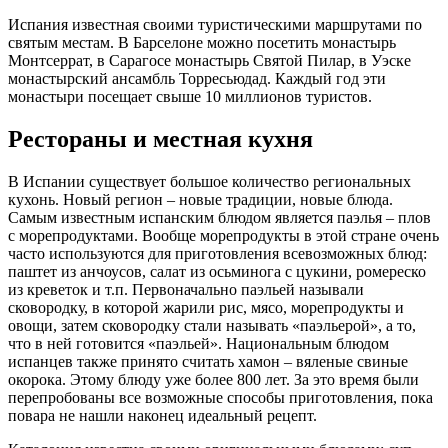
Испания известная своими туристическими маршрутами по
святым местам. В Барселоне можно посетить монастырь
Монтсеррат, в Сарагосе монастырь Святой Пилар, в Уэске
монастырский ансамбль Торресьюдад. Каждый год эти
монастыри посещает свыше 10 миллионов туристов.
Рестораны и местная кухня
В Испании существует большое количество региональных
кухонь. Новый регион – новые традиции, новые блюда.
Самым известным испанским блюдом является паэлья – плов
с морепродуктами. Вообще морепродукты в этой стране очень
часто используются для приготовления всевозможных блюд:
паштет из анчоусов, салат из осьминога с цукини, ромереско
из креветок и т.п. Первоначально паэльей называли
сковородку, в которой жарили рис, мясо, морепродукты и
овощи, затем сковородку стали называть «паэльерой», а то,
что в ней готовится «паэльей». Национальным блюдом
испанцев также принято считать хамон – вяленые свиные
окорока. Этому блюду уже более 800 лет. За это время были
перепробованы все возможные способы приготовления, пока
повара не нашли наконец идеальный рецепт.