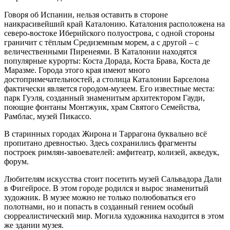
Говоря об Испании, нельзя оставить в стороне
наикрасивейший край Каталонию. Каталония расположена на
северо-востоке Иберийского полуострова, с одной стороны
граничит с тёплым Средиземным морем, а с другой – с
величественными Пиренеями. В Каталонии находятся
популярные курорты: Коста Дорада, Коста Брава, Коста де
Маразме. Города этого края имеют много
достопримечательностей, а столица Каталонии Барселона
фактически является городом-музеем. Его известные места:
парк Гуэля, созданный знаменитым архитектором Гауди,
поющие фонтаны Монтжуик, храм Святого Семейства,
Рамблас, музей Пикассо.
В старинных городах Жирона и Таррагона буквально всё
пропитано древностью. Здесь сохранились фрагменты
построек римлян-завоевателей: амфитеатр, колизей, акведук,
форум.
Любителям искусства стоит посетить музей Сальвадора Дали
в Фигейросе. В этом городе родился и вырос знаменитый
художник. В музее можно не только полюбоваться его
полотнами, но и попасть в созданный гением особый
сюрреалистический мир. Могила художника находится в этом
же здании музея.