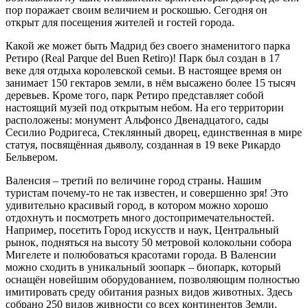
пор поражает своим величием и роскошью. Сегодня он
открыт для посещения жителей и гостей города.
Какой же может быть Мадрид без своего знаменитого парка
Ретиро (Real Parque del Buen Retiro)! Парк был создан в 17
веке для отдыха королевской семьи. В настоящее время он
занимает 150 гектаров земли, в нём высажено более 15 тысяч
деревьев. Кроме того, парк Ретиро представляет собой
настоящий музей под открытым небом. На его территории
расположены: монумент Альфонсо Двенадцатого, сады
Сесилио Родригеса, Стеклянный дворец, единственная в мире
статуя, посвящённая дьяволу, созданная в 19 веке Рикардо
Бельвером.
Валенсия – третий по величине город страны. Нашим
туристам почему-то не так известен, и совершенно зря! Это
удивительно красивый город, в котором можно хорошо
отдохнуть и посмотреть много достопримечательностей.
Например, посетить Город искусств и наук, Центральный
рынок, подняться на высоту 50 метровой колокольни собора
Мигелете и полюбоваться красотами города. В Валенсии
можно сходить в уникальный зоопарк – биопарк, который
оснащён новейшим оборудованием, позволяющим полностью
имитировать среду обитания разных видов животных. Здесь
собрано 250 видов живности со всех континентов Земли.