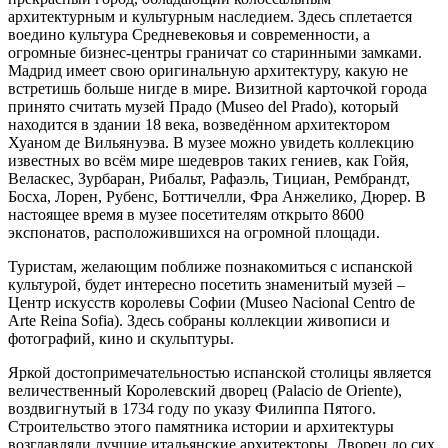
архитектурным и культурным наследием. Здесь сплетается
воедино культура Средневековья и современности, а
огромные бизнес-центры граничат со старинными замками.
Мадрид имеет свою оригинальную архитектуру, какую не
встретишь больше нигде в мире. Визитной карточкой города
принято считать музей Прадо (Museo del Prado), который
находится в здании 18 века, возведённом архитектором
Хуаном де Вильянуэва. В музее можно увидеть коллекцию
известных во всём мире шедевров таких гениев, как Гойя,
Веласкес, Зурбаран, Рибальт, Рафаэль, Тициан, Рембрандт,
Босха, Лорен, Рубенс, Боттичелли, Фра Анжелико, Дюрер. В
настоящее время в музее посетителям открыто 8600
экспонатов, расположившихся на огромной площади.
Туристам, желающим поближе познакомиться с испанской
культурой, будет интересно посетить знаменитый музей –
Центр искусств королевы Софии (Museo Nacional Centro de
Arte Reina Sofia). Здесь собраны коллекции живописи и
фотографий, кино и скульптуры.
Яркой достопримечательностью испанской столицы является
величественный Королевский дворец (Palacio de Oriente),
воздвигнутый в 1734 году по указу Филиппа Пятого.
Строительство этого памятника истории и архитектуры
возглавляли лучшие итальянские архитекторы. Дворец до сих