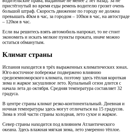
водительские права, выданные не менее 2 лет назад. За не
пристёгнутый во время езды ремень водителю грозит очень
большой штраф. Скорость движение по городу не должна
превышать 40км в час, за городом – 100км в час, на автостраде
– 120км в час.
Если вы решитесь взять автомобиль напрокат, то не стоит
экономить и искать мелкие пункты проката, иначе можно
остаться обманутым.
Климат страны
Испания находится в трёх выраженных климатических зонах.
Юго-восточное побережье подвержено влиянию
средиземноморского климата, поэтому здесь тёплая короткая
зима и жаркое засушливое лето. Купальный сезон длится с
начала лета до октября. Средняя температура составляет 32
градуса.
В центре страны климат резко-континентальный. Дневная и
ночная температуры здесь могут отличаться на 15 градусов.
Зима в этой части страны холодная, лето сухое и жаркое.
Север страны находится под влиянием Атлантического
океана. Здесь влажная мягкая зима, лето умеренно тёплое.