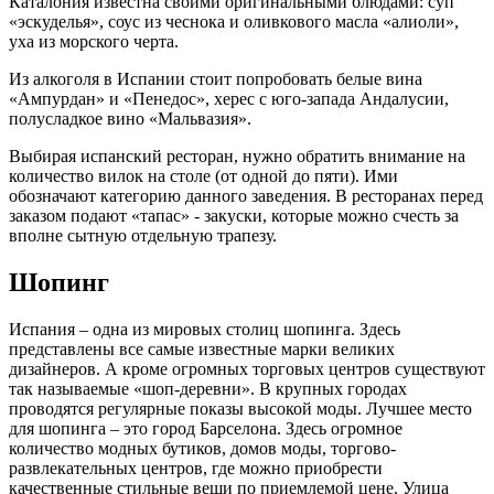
Каталония известна своими оригинальными блюдами: суп
«эскуделья», соус из чеснока и оливкового масла «алиоли»,
уха из морского черта.
Из алкоголя в Испании стоит попробовать белые вина
«Ампурдан» и «Пенедос», херес с юго-запада Андалусии,
полусладкое вино «Мальвазия».
Выбирая испанский ресторан, нужно обратить внимание на
количество вилок на столе (от одной до пяти). Ими
обозначают категорию данного заведения. В ресторанах перед
заказом подают «тапас» - закуски, которые можно счесть за
вполне сытную отдельную трапезу.
Шопинг
Испания – одна из мировых столиц шопинга. Здесь
представлены все самые известные марки великих
дизайнеров. А кроме огромных торговых центров существуют
так называемые «шоп-деревни». В крупных городах
проводятся регулярные показы высокой моды. Лучшее место
для шопинга – это город Барселона. Здесь огромное
количество модных бутиков, домов моды, торгово-
развлекательных центров, где можно приобрести
качественные стильные вещи по приемлемой цене. Улица